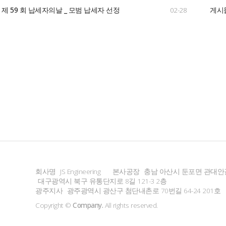
제 59 회 납세자의날 _ 모범 납세자 선정
02-28
게시
회사명
JS Engineering
본사공장
충남 아산시 둔포면 관대안길
대구광역시 북구 유통단지로 8길 121-3 2층
광주지사
광주광역시 광산구 첨단내촌로 70번길 64-24 201호
Copyright ©
Company.
All rights reserved.